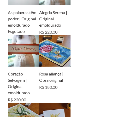
As palavras têm
Alegria Serena |
poder | Original
Original
emoldurado
emoldurado
Esgotado
Preço
R$ 220,00
Coração
Rosa aliança |
Selvagem |
Obra original
Original
Preço
R$ 180,00
emoldurado
Preço
R$ 220,00