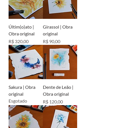
Últim(o)ato |
Girassol | Obra
Obra original
original
Preço
Preço
R$ 320,00
R$ 90,00
Sakura | Obra
Dente de Leão |
original
Obra original
Esgotado
Preço
R$ 120,00