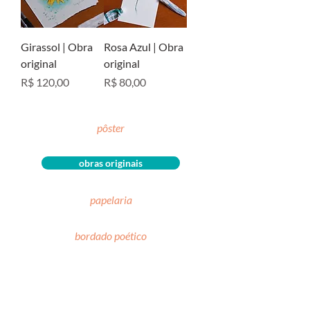
Girassol | Obra
Rosa Azul | Obra
original
original
Preço
Preço
R$ 120,00
R$ 80,00
pôster
obras originais
papelaria
bordado poético
livro
todos os produtos