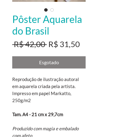
Pôster Aquarela
do Brasil
Preço
Preço
 R$ 42,00 
R$ 31,50
normal
promocional
Esgotado
Reprodução de ilustração autoral
em aquarela criada pela artista.
Impresso em papel Markatto,
250g/m2
Tam. A4 - 21 cm x 29,7cm
Produzido com magia e embalado
com afeto