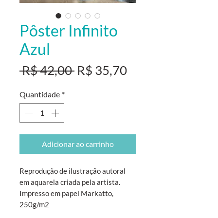
Pôster Infinito
Azul
Preço
Preço
 R$ 42,00 
R$ 35,70
normal
promocional
Quantidade
*
Adicionar ao carrinho
Reprodução de ilustração autoral
em aquarela criada pela artista.
Impresso em papel Markatto,
250g/m2