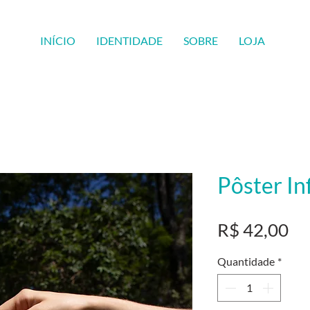
INÍCIO
IDENTIDADE
SOBRE
LOJA
Pôster In
Pr
R$ 42,00
Quantidade
*