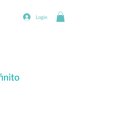
Login
finito
eço